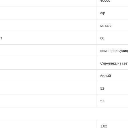
40000
dip
металл
шт
80
помещение/ули
Снежинка из св
белый
52
52
1,02