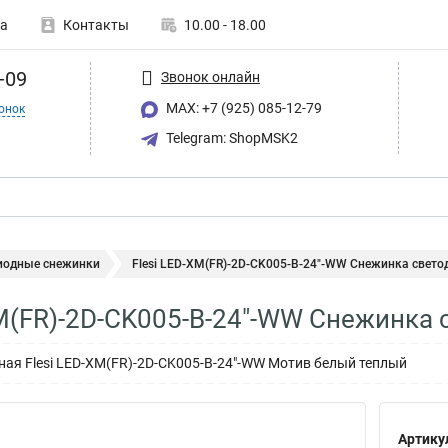
а
Контакты
10.00 - 18.00
-09
Звонок онлайн
MAX: +7 (925) 085-12-79
онок
Telegram: ShopMSK2
иодные снежинки
Flesi LED-XM(FR)-2D-CK005-B-24"-WW Снежинка светод.
XM(FR)-2D-CK005-B-24"-WW Снежинка
ая Flesi LED-XM(FR)-2D-CK005-B-24"-WW Мотив белый теплый
Артику