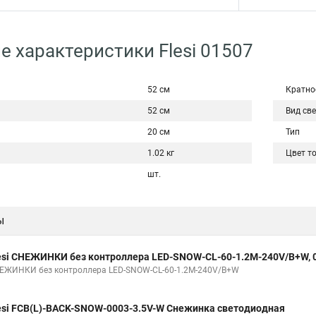
е характеристики Flesi 01507
52 см
Кратно
52 см
Вид св
20 см
Тип
1.02 кг
Цвет т
шт.
ы
esi СНЕЖИНКИ без контроллера LED-SNOW-CL-60-1.2M-240V/B+W, 
ЕЖИНКИ без контроллера LED-SNOW-CL-60-1.2M-240V/B+W
esi FCB(L)-BACK-SNOW-0003-3.5V-W Снежинка светодиодная