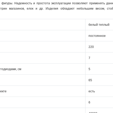
и фигуры. Надежность и простота эксплуатации позволяют применять дан
итрин магазинов, елок и др. Изделия обладают небольшим весом, стой
белый теплый
постоянное
220
7
етодиодами, см
5
65
лекте
есть
6