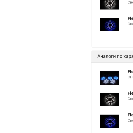
Сн
Fl
Сн
Аналоги по хар
Fl
СН
Fl
Сн
Fl
Сн