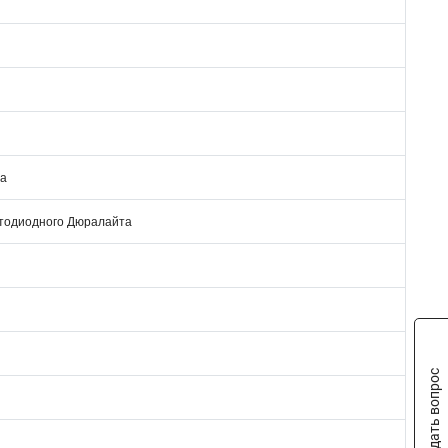
ца
етодиодного Дюралайта
Задать вопрос