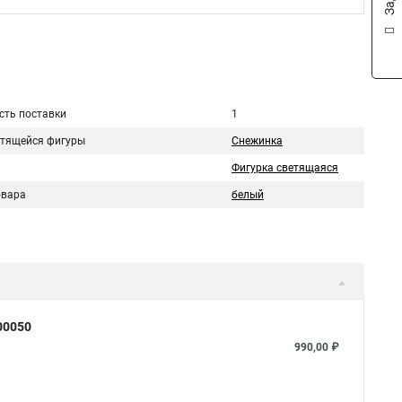
сть поставки
1
етящейся фигуры
Снежинка
Фигурка светящаяся
овара
белый
00050
990,00 ₽