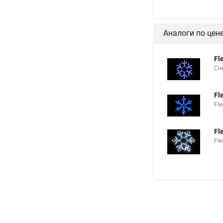
Аналоги по цен
Fl
Сн
Fl
Fl
Fl
Fl