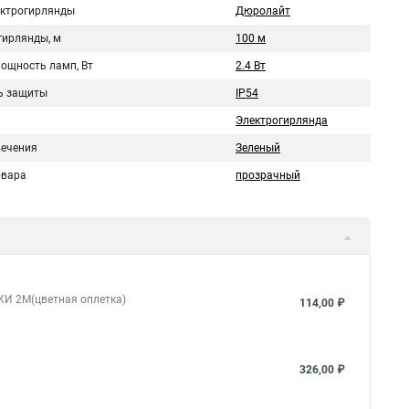
ектрогирлянды
Дюролайт
гирлянды, м
100 м
мощность ламп, Вт
2.4 Вт
ь защиты
IP54
Электрогирлянда
вечения
Зеленый
овара
прозрачный
КИ 2М(цветная оплетка)
114,00 ₽
326,00 ₽