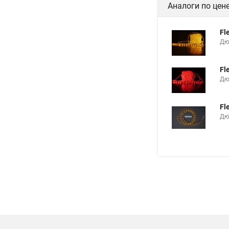
Аналоги по цен
Fl
Дю
Fl
Дю
Fl
Дю