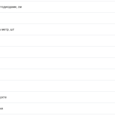
етодиодами, см
а метр, шт
бухте
ия