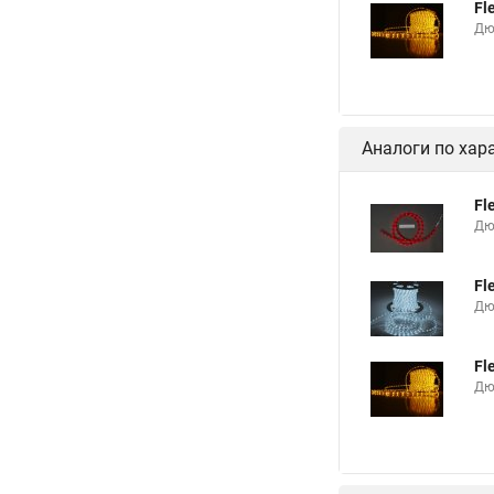
Fl
Дю
Аналоги по хар
Fl
Дю
Fl
Дюр
Fl
Дю