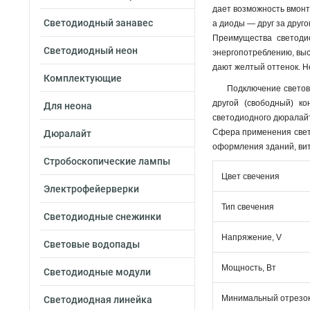
дает возможность вмонт
Светодиодный занавес
а диоды — друг за друг
Преимущества светоди
Светодиодный неон
энергопотреблению, выс
дают желтый оттенок. Н
Комплектующие
Подключение светов
другой (свободный) к
Для неона
светодиодного дюралайт
Сфера применения свето
Дюралайт
оформления зданий, вит
Стробоскопические лампы
Цвет свечения
Электрофейерверки
Тип свечения
Светодиодные снежинки
Напряжение, V
Световые водопады
Мощность, Вт
Светодиодные модули
Минимальный отрезок
Светодиодная линейка