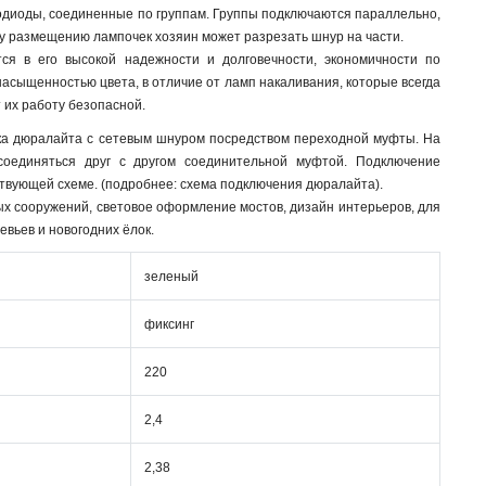
тодиоды, соединенные по группам. Группы подключаются параллельно,
му размещению лампочек хозяин может разрезать шнур на части.
я в его высокой надежности и долговечности, экономичности по
 насыщенностью цвета, в отличие от ламп накаливания, которые всегда
 их работу безопасной.
зка дюралайта с сетевым шнуром посредством переходной муфты. На
соединяться друг с другом соединительной муфтой. Подключение
ствующей схеме. (подробнее: схема подключения дюралайта).
х сооружений, световое оформление мостов, дизайн интерьеров, для
евьев и новогодних ёлок.
зеленый
фиксинг
220
2,4
2,38