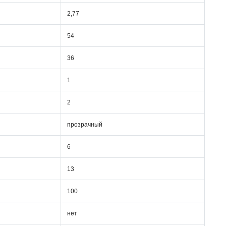
2,77
54
36
1
2
прозрачный
6
13
100
нет