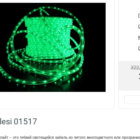
322
lesi 01517
айт – это гибкий светящийся кабель из литого многоцветного или прозрачн