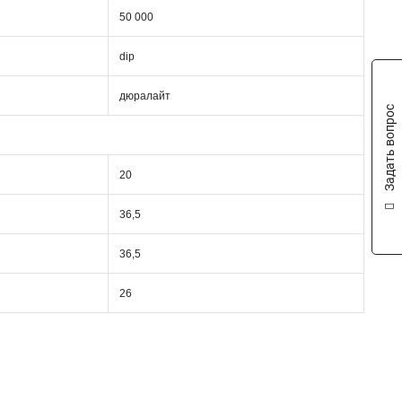
50 000
dip
дюралайт
Задать вопрос
20
36,5
36,5
26