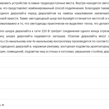
ировать устройство в самые труднодоступные места. Внутри находятся све
ом, что представляет комбинированный способ подключения. Благодаря тако
одного дюралайта перед дюралайтом на лампах накаливания заключаютс
окой яркости. Также светодиодный шнур led duralight отличается чистотой и
емаловажно и то, что светодиоды практически не выделяют тепла, что делает
ого шнура дюралайта к сети 220 В требует соединения одного конца отре
онец шнура дюролайта надевается заглушка. Отрезки дюралайта могут 
а к 2х-канальному или 4х-канальному контроллеру производится по соответ
диодного дюралайта: наружная реклама, контурная подсветка архитектурны
рин, помещений, подсветки ниш в стенах и потолках, украшение столбов, дер
, м