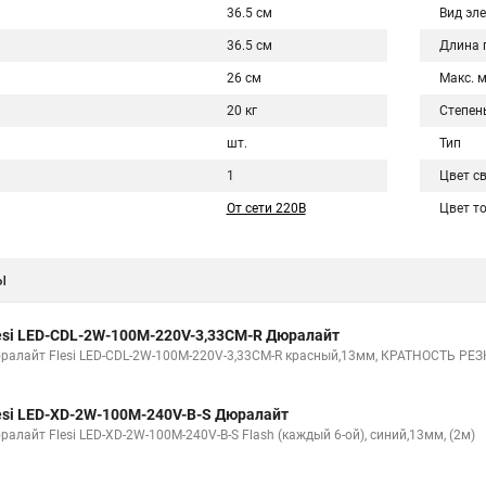
36.5 см
Вид эл
36.5 см
Длина 
26 см
Макс. 
20 кг
Степен
шт.
Тип
1
Цвет с
От сети 220В
Цвет т
ы
esi LED-СDL-2W-100M-220V-3,33СМ-R Дюралайт
ралайт Flesi LED-СDL-2W-100M-220V-3,33СМ-R красный,13мм, КРАТНОСТЬ РЕЗ
esi LED-XD-2W-100M-240V-B-S Дюралайт
алайт Flesi LED-XD-2W-100M-240V-B-S Flash (каждый 6-ой), синий,13мм, (2м)