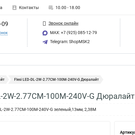
а
Контакты
10.00 - 18.00
-09
Звонок онлайн
MAX: +7 (925) 085-12-79
онок
Telegram: ShopMSK2
йт
Flesi LED-DL-2W-2.77CM-100M-240V-G Дюралайт
DL-2W-2.77CM-100M-240V-G Дюралайт
DL-2W-2.77CM-100M-240V-G зеленый,13мм, 2,38М
Артику