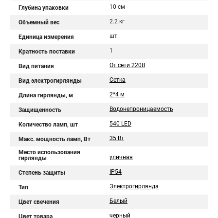
10 см
Глубина упаковки
2.2 кг
Объемный вес
шт.
Единица измерения
1
Кратность поставки
От сети 220В
Вид питания
Сетка
Вид электрогирлянды
2*4 м
Длина гирлянды, м
Водонепроницаемость
Защищенность
540 LED
Количество ламп, шт
35 Вт
Макс. мощность ламп, Вт
Место использования
уличная
гирлянды
IP54
Степень защиты
Электрогирлянда
Тип
Белый
Цвет свечения
черный
Цвет товара