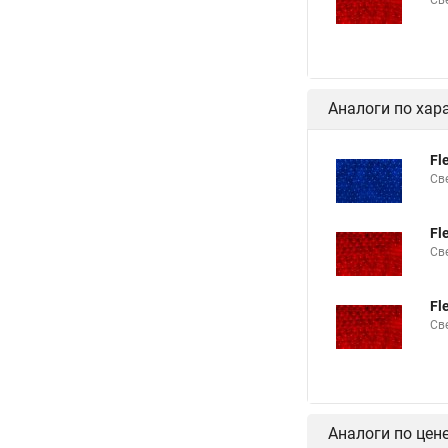
Св
Аналоги по хар
Fl
Св
Fl
Св
Fl
Св
Аналоги по цен