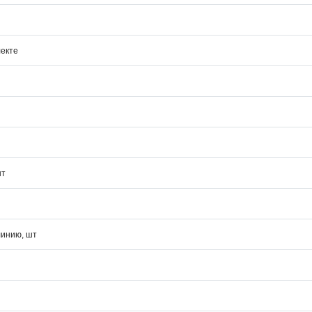
лекте
шт
линию, шт