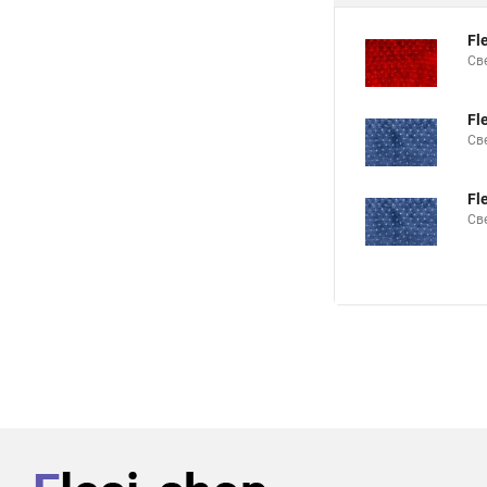
Fl
Св
Fl
Св
Fl
Св