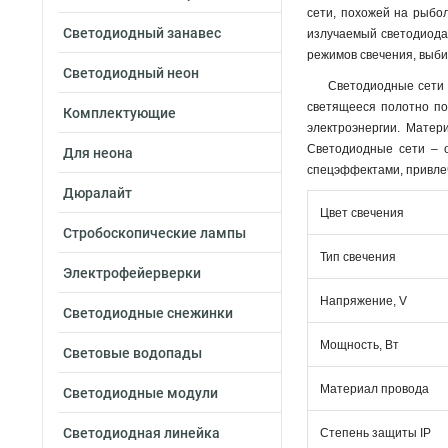
сети, похожей на рыбо
Светодиодный занавес
излучаемый светодиода
режимов свечения, выби
Светодиодный неон
Светодиодные сети 
светящееся полотно по
Комплектующие
электроэнергии. Матер
Светодиодные сети – о
Для неона
спецэффектами, привлеч
Дюралайт
Цвет свечения
Стробоскопические лампы
Тип свечения
Электрофейерверки
Напряжение, V
Светодиодные снежинки
Мощность, Вт
Световые водопады
Материал провода
Светодиодные модули
Светодиодная линейка
Степень защиты IP