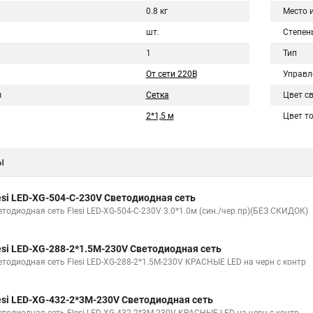
0.8 кг
Место 
шт.
Степен
1
Тип
От сети 220В
Управл
ы
Сетка
Цвет с
2*1,5 м
Цвет т
ы
esi LED-XG-504-C-230V Светодиодная сеть
етодиодная сеть Flesi LED-XG-504-C-230V 3.0*1.0м (син./чер.пр)(БЕЗ СКИДОК)
esi LED-XG-288-2*1.5M-230V Светодиодная сеть
етодиодная сеть Flesi LED-XG-288-2*1.5M-230V КРАСНЫЕ LED на черн с контр
esi LED-XG-432-2*3M-230V Светодиодная сеть