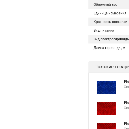
Объемный вес
Единица измерения
Кратность поставки
Вид питания
Вид электрогирлянд
Длина гирлянды, м
Похожие товар
Fl
Св
Fl
Св
Fl