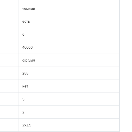
черный
есть
6
40000
dip 5мм
288
нет
5
2
2х1,5