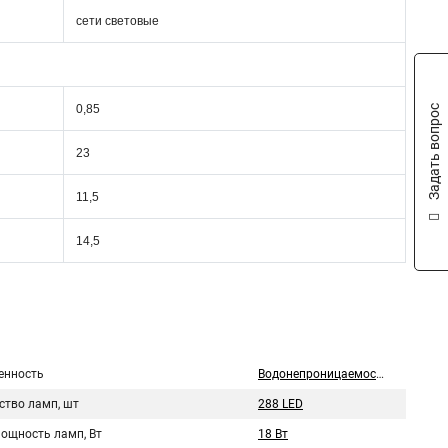
сети световые
0,85
Задать вопрос
23
11,5
14,5
нность
Водонепроницаемость
ство ламп, шт
288 LED
мощность ламп, Вт
18 Вт