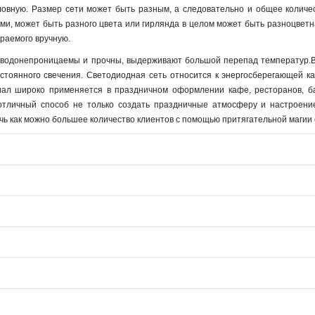
ловную. Размер сети может быть разным, а следовательно и общее количес
ми, может быть разного цвета или гирлянда в целом может быть разноцвет
раемого вручную.
водонепроницаемы и прочны, выдерживают большой перепад температур.Во
стоянного свечения. Светодиодная сеть относится к энергосберегающей к
иал широко применяется в праздничном оформлении кафе, ресторанов, ба
тличный способ не только создать праздничные атмосферу и настроение
ь как можно большее количество клиентов с помощью притягательной магии