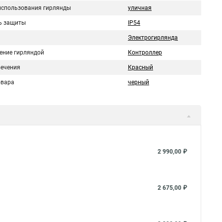
использования гирлянды
уличная
ь защиты
IP54
Электрогирлянда
ение гирляндой
Контроллер
вечения
Красный
овара
черный
2 990,00 ₽
2 675,00 ₽