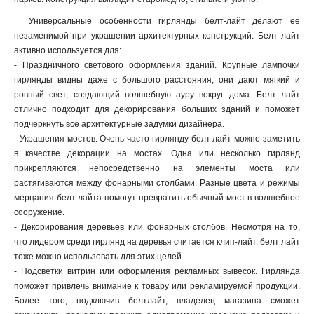
Универсальные особенности гирлянды белт-лайт делают её
незаменимой при украшении архитектурных конструкций. Белт лайт
активно используется для:
- Праздничного светового оформления зданий. Крупные лампочки
гирлянды видны даже с большого расстояния, они дают мягкий и
ровный свет, создающий волшебную ауру вокруг дома. Белт лайт
отлично подходит для декорирования больших зданий и поможет
подчеркнуть все архитектурные задумки дизайнера.
- Украшения мостов. Очень часто гирлянду белт лайт можно заметить
в качестве декорации на мостах. Одна или несколько гирлянд
прикрепляются непосредственно на элементы моста или
растягиваются между фонарными столбами. Разные цвета и режимы
мерцания белт лайта помогут превратить обычный мост в волшебное
сооружение.
- Декорирования деревьев или фонарных столбов. Несмотря на то,
что лидером среди гирлянд на деревья считается клип-лайт, белт лайт
тоже можно использовать для этих целей.
- Подсветки витрин или оформления рекламных вывесок. Гирлянда
поможет привлечь внимание к товару или рекламируемой продукции.
Более того, подключив белтлайт, владелец магазина сможет