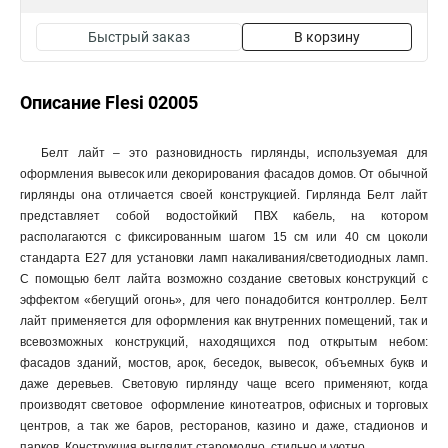
Быстрый заказ
В корзину
Описание Flesi 02005
Белт лайт – это разновидность гирлянды, используемая для
оформления вывесок или декорирования фасадов домов. От обычной
гирлянды она отличается своей конструкцией. Гирлянда Белт лайт
представляет собой водостойкий ПВХ кабель, на котором
располагаются с фиксированным шагом 15 см или 40 см цоколи
стандарта E27 для установки ламп накаливания/светодиодных ламп.
С помощью белт лайта возможно создание световых конструкций с
эффектом «бегущий огонь», для чего понадобится контроллер. Белт
лайт применяется для оформления как внутренних помещений, так и
всевозможных конструкций, находящихся под открытым небом:
фасадов зданий, мостов, арок, беседок, вывесок, объемных букв и
даже деревьев. Световую гирлянду чаще всего применяют, когда
производят световое оформление кинотеатров, офисных и торговых
центров, а так же баров, ресторанов, казино и даже, стадионов и
парков. Конструкция выглядит старомодно, стильно и уютно.