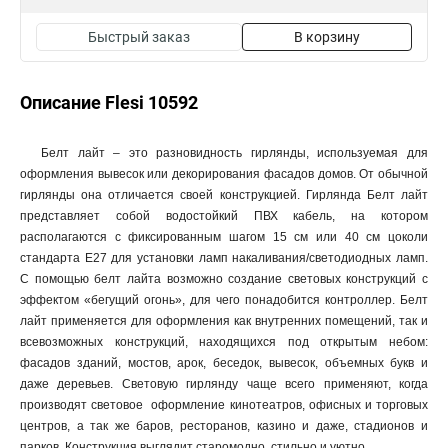
Быстрый заказ
В корзину
Описание Flesi 10592
Белт лайт – это разновидность гирлянды, используемая для
оформления вывесок или декорирования фасадов домов. От обычной
гирлянды она отличается своей конструкцией. Гирлянда Белт лайт
представляет собой водостойкий ПВХ кабель, на котором
располагаются с фиксированным шагом 15 см или 40 см цоколи
стандарта E27 для установки ламп накаливания/светодиодных ламп.
С помощью белт лайта возможно создание световых конструкций с
эффектом «бегущий огонь», для чего понадобится контроллер. Белт
лайт применяется для оформления как внутренних помещений, так и
всевозможных конструкций, находящихся под открытым небом:
фасадов зданий, мостов, арок, беседок, вывесок, объемных букв и
даже деревьев. Световую гирлянду чаще всего применяют, когда
производят световое оформление кинотеатров, офисных и торговых
центров, а так же баров, ресторанов, казино и даже, стадионов и
парков. Конструкция выглядит старомодно, стильно и уютно.