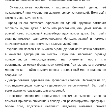
Универсальные особенности гирлянды белт-лайт делают её
незаменимой при украшении архитектурных конструкций. Белт лайт
активно используется для:
- Праздничного светового оформления зданий. Крупные лампочки
гирлянды видны даже с большого расстояния, они дают мягкий и
ровный свет, создающий волшебную ауру вокруг дома. Белт лайт
отлично подходит для декорирования больших зданий и поможет
подчеркнуть все архитектурные задумки дизайнера.
- Украшения мостов. Очень часто гирлянду белт лайт можно заметить
в качестве декорации на мостах. Одна или несколько гирлянд
прикрепляются непосредственно на элементы моста или
растягиваются между фонарными столбами. Разные цвета и режимы
мерцания белт лайта помогут превратить обычный мост в волшебное
сооружение.
- Декорирования деревьев или фонарных столбов. Несмотря на то,
что лидером среди гирлянд на деревья считается клип-лайт, белт лайт
тоже можно использовать для этих целей.
- Подсветки витрин или оформления рекламных вывесок. Гирлянда
поможет привлечь внимание к товару или рекламируемой продукции.
Более того, подключив белтлайт, владелец магазина сможет