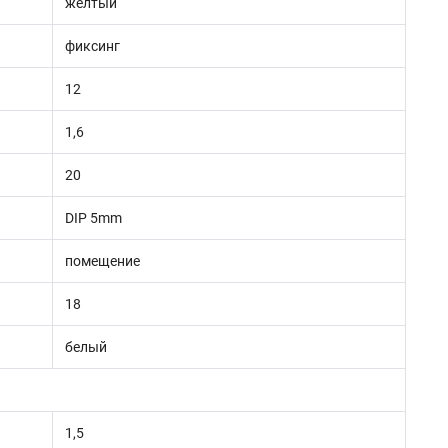
желтый
фиксинг
12
1,6
20
DIP 5mm
помещение
18
белый
1,5