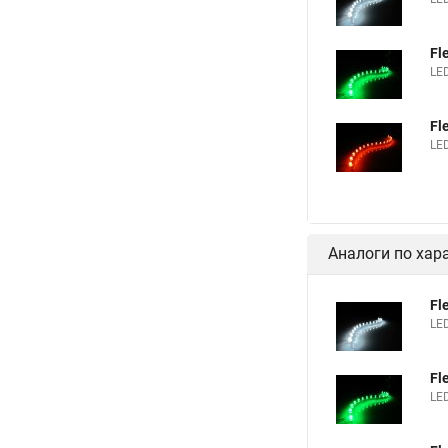
Fl
LED
Fl
LED
Аналоги по хар
Fl
LED
Fl
LED