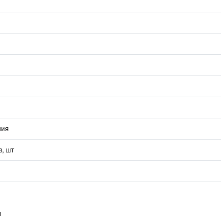
ния
в, шт
м