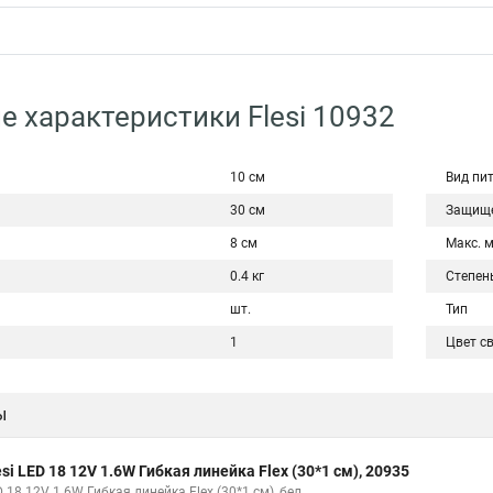
е характеристики Flesi 10932
10 см
Вид пи
30 см
Защище
8 см
Макс. 
0.4 кг
Степен
шт.
Тип
1
Цвет с
ы
esi LED 18 12V 1.6W Гибкая линейка Flex (30*1 см), 20935
 18 12V 1.6W Гибкая линейка Flex (30*1 см), бел