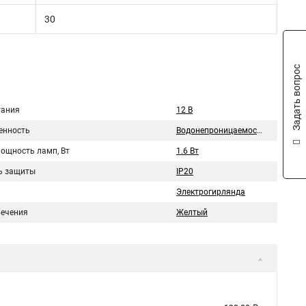
30
Задать вопрос
тания
12 В
нность
Водонепроницаемость
мощность ламп, Вт
1.6 Вт
ь защиты
IP20
Электрогирлянда
вечения
Желтый