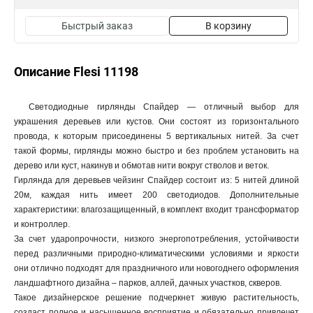
Быстрый заказ
В корзину
Описание Flesi 11198
Светодиодные гирлянды Спайдер — отличный выбор для
украшения деревьев или кустов. Они состоят из горизонтального
провода, к которым присоединены 5 вертикальных нитей. За счет
такой формы, гирлянды можно быстро и без проблем установить на
дерево или куст, накинув и обмотав нити вокруг стволов и веток.
Гирлянда для деревьев чейзинг Спайдер состоит из: 5 нитей длиной
20м, каждая нить имеет 200 светодиодов. Дополнительные
характеристики: влагозащищенный, в комплект входит трансформатор
и контроллер.
За счет ударопрочности, низкого энергопотребления, устойчивости
перед различными природно-климатическими условиями и яркости
они отлично подходят для праздничного или новогоднего оформления
ландшафтного дизайна – парков, аллей, дачных участков, скверов.
Такое дизайнерское решение подчеркнет живую растительность,
создаст полное и насыщенное восприятие и обязательно привлечет