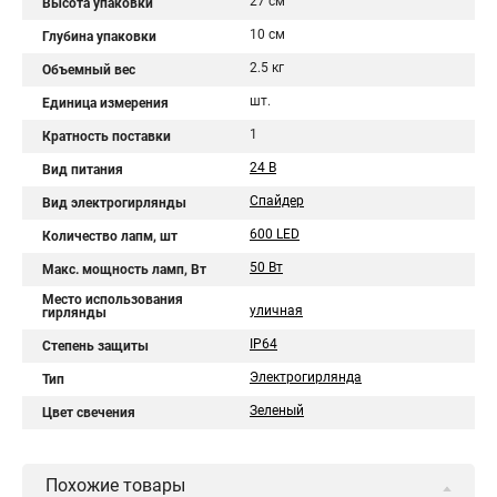
27 см
Высота упаковки
10 см
Глубина упаковки
2.5 кг
Объемный вес
шт.
Единица измерения
1
Кратность поставки
24 В
Вид питания
Спайдер
Вид электрогирлянды
600 LED
Количество лапм, шт
50 Вт
Макс. мощность ламп, Вт
Место использования
уличная
гирлянды
IP64
Степень защиты
Электрогирлянда
Тип
Зеленый
Цвет свечения
Похожие товары