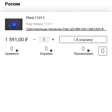
России
Flesi 11211
Код товара: 11211
Светодиодные гирлянды Flesi LED-BW-200-10M-240V-B,...
1 591,00 ₽
–
+
В корзину
0
0
1
Сравнить
Корзина
Просмотрено
Каталог
Оплата
Доставка
Контакты
Войти