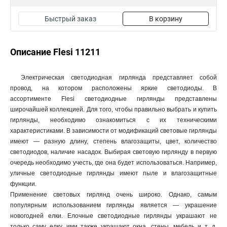
Быстрый заказ
В корзину
Описание Flesi 11211
Электрическая светодиодная гирлянда представляет собой
провод, на котором расположены яркие светодиоды. В
ассортименте Flesi светодиодные гирлянды представлены
широчайшей коллекцией. Для того, чтобы правильно выбрать и купить
гирлянды, необходимо ознакомиться с их техническими
характеристиками. В зависимости от модификаций световые гирлянды
имеют — разную длину, степень влагозащиты, цвет, количество
светодиодов, наличие насадок. Выбирая световую гирлянду в первую
очередь необходимо учесть, где она будет использоваться. Например,
уличные светодиодные гирлянды имеют пыле и влагозащитные
функции.
Применение световых гирлянд очень широко. Однако, самым
популярным использованием гирлянды является — украшение
новогодней елки. Елочные светодиодные гирлянды украшают не
только саму елку, ими также украшают окна, стены, мебель и т. д.