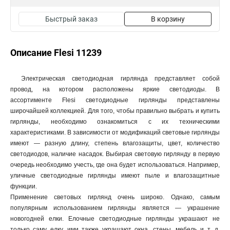
Быстрый заказ
В корзину
Описание Flesi 11239
Электрическая светодиодная гирлянда представляет собой
провод, на котором расположены яркие светодиоды. В
ассортименте Flesi светодиодные гирлянды представлены
широчайшей коллекцией. Для того, чтобы правильно выбрать и купить
гирлянды, необходимо ознакомиться с их техническими
характеристиками. В зависимости от модификаций световые гирлянды
имеют — разную длину, степень влагозащиты, цвет, количество
светодиодов, наличие насадок. Выбирая световую гирлянду в первую
очередь необходимо учесть, где она будет использоваться. Например,
уличные светодиодные гирлянды имеют пыле и влагозащитные
функции.
Применение световых гирлянд очень широко. Однако, самым
популярным использованием гирлянды является — украшение
новогодней елки. Елочные светодиодные гирлянды украшают не
только саму елку, ими также украшают окна, стены, мебель и т. д.