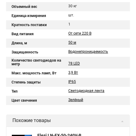
30 кг
Объемный вес
шт.
Единица измерения
1
Кратность поставки
От сети 220 В
Вид питания
50 м
Длина, м
Водонепроницаемость
Защищенность
Количество светодиодов на
78 LED
метр
3,9 Вт
Макс. мощность ламп, Вт
IP65
Степень защиты
Светодиодная лента
Тип
Зелёный
Цвет свечения
Похожие товары
Flesi LN-FX-50-240V-B