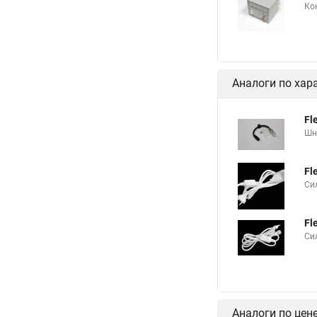
Ко
Аналоги по хар
Fl
Шн
Fl
Си
Fl
Си
Аналоги по цен