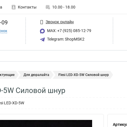
а
Контакты
10.00 - 18.00
-09
Звонок онлайн
MAX: +7 (925) 085-12-79
онок
Telegram: ShopMSK2
ктующие
Для дюралайта
Flesi LED-XD-5W Силовой шнур
XD-5W Силовой шнур
esi LED-XD-5W
Артику