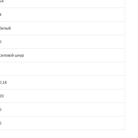
54
4
белый
5
силовой шнур
0,18
20
5
5