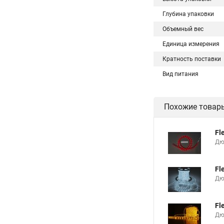
Глубина упаковки
Объемный вес
Единица измерения
Кратность поставки
Вид питания
Похожие товар
Fl
Дю
Fl
Дюр
Fl
Дю