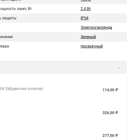
мощность ламп, Вт
2.4 Вт
ь защиты
IP54
Электрогирлянда
вечения
Зеленый
овара
прозрачный
КИ 2М(цветная оплетка)
114,00 ₽
326,00 ₽
277,00 ₽