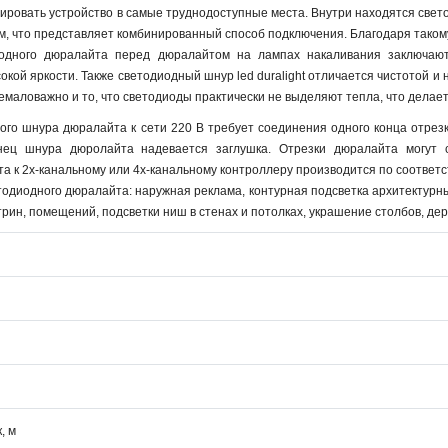
ировать устройство в самые труднодоступные места. Внутри находятся све
ом, что представляет комбинированный способ подключения. Благодаря тако
одного дюралайта перед дюралайтом на лампах накаливания заключаютс
окой яркости. Также светодиодный шнур led duralight отличается чистотой и
емаловажно и то, что светодиоды практически не выделяют тепла, что делает
ого шнура дюралайта к сети 220 В требует соединения одного конца отре
онец шнура дюролайта надевается заглушка. Отрезки дюралайта могут 
а к 2х-канальному или 4х-канальному контроллеру производится по соответ
диодного дюралайта: наружная реклама, контурная подсветка архитектурны
рин, помещений, подсветки ниш в стенах и потолках, украшение столбов, дер
, м