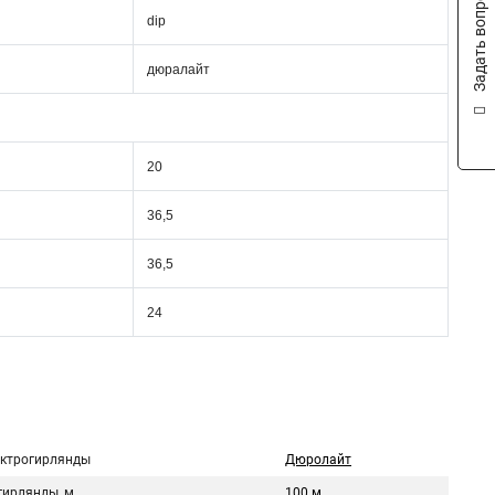
Задать вопрос
dip
дюралайт
20
36,5
36,5
24
ектрогирлянды
Дюролайт
гирлянды, м
100 м