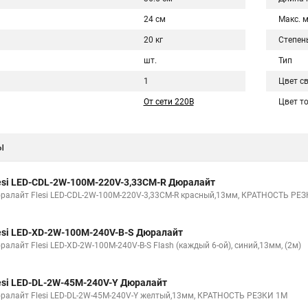
24 см
Макс. 
20 кг
Степен
шт.
Тип
1
Цвет с
От сети 220В
Цвет т
ы
esi LED-СDL-2W-100M-220V-3,33СМ-R Дюралайт
ралайт Flesi LED-СDL-2W-100M-220V-3,33СМ-R красный,13мм, КРАТНОСТЬ РЕЗ
esi LED-XD-2W-100M-240V-B-S Дюралайт
алайт Flesi LED-XD-2W-100M-240V-B-S Flash (каждый 6-ой), синий,13мм, (2м)
esi LED-DL-2W-45M-240V-Y Дюралайт
ралайт Flesi LED-DL-2W-45M-240V-Y желтый,13мм, КРАТНОСТЬ РЕЗКИ 1М