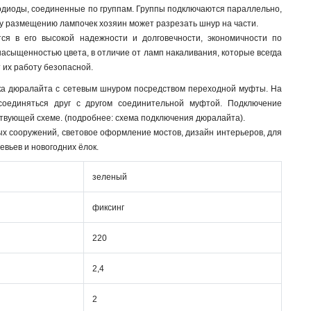
тодиоды, соединенные по группам. Группы подключаются параллельно,
му размещению лампочек хозяин может разрезать шнур на части.
я в его высокой надежности и долговечности, экономичности по
 насыщенностью цвета, в отличие от ламп накаливания, которые всегда
 их работу безопасной.
зка дюралайта с сетевым шнуром посредством переходной муфты. На
соединяться друг с другом соединительной муфтой. Подключение
ствующей схеме. (подробнее: схема подключения дюралайта).
х сооружений, световое оформление мостов, дизайн интерьеров, для
евьев и новогодних ёлок.
зеленый
фиксинг
220
2,4
2