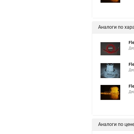
Аналоги по хар
Fl
Дю
Fl
Дюр
Fl
Дю
Аналоги по цен