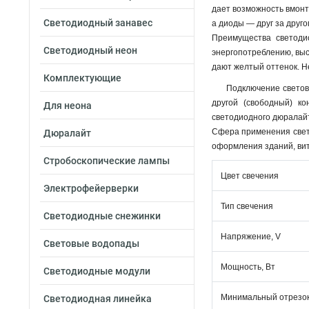
дает возможность вмонт
Светодиодный занавес
а диоды — друг за друг
Преимущества светоди
Светодиодный неон
энергопотреблению, выс
дают желтый оттенок. Н
Комплектующие
Подключение светов
другой (свободный) к
Для неона
светодиодного дюралайт
Сфера применения свето
Дюралайт
оформления зданий, вит
Стробоскопические лампы
Цвет свечения
Электрофейерверки
Тип свечения
Светодиодные снежинки
Напряжение, V
Световые водопады
Мощность, Вт
Светодиодные модули
Минимальный отрезок
Светодиодная линейка