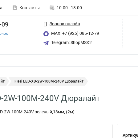
а
Контакты
10.00 - 18.00
-09
Звонок онлайн
MAX: +7 (925) 085-12-79
онок
Telegram: ShopMSK2
йт
Flesi LED-XD-2W-100M-240V Дюралайт
XD-2W-100M-240V Дюралайт
XD-2W-100M-240V зеленый,13мм, (2м)
Артику