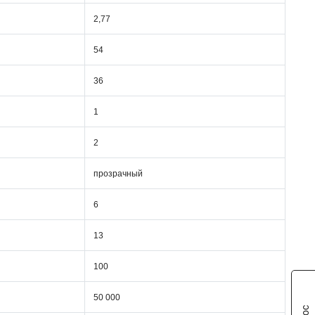
2,77
54
36
1
2
прозрачный
6
13
100
50 000