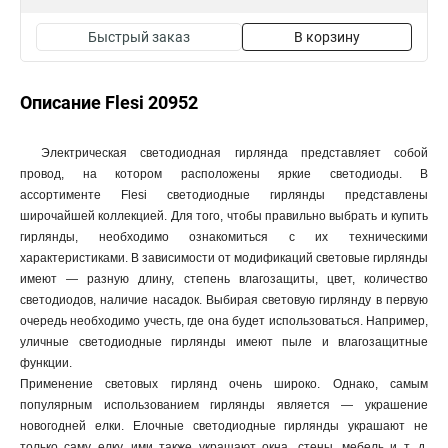
Быстрый заказ
В корзину
Описание Flesi 20952
Электрическая светодиодная гирлянда представляет собой
провод, на котором расположены яркие светодиоды. В
ассортименте Flesi светодиодные гирлянды представлены
широчайшей коллекцией. Для того, чтобы правильно выбрать и купить
гирлянды, необходимо ознакомиться с их техническими
характеристиками. В зависимости от модификаций световые гирлянды
имеют — разную длину, степень влагозащиты, цвет, количество
светодиодов, наличие насадок. Выбирая световую гирлянду в первую
очередь необходимо учесть, где она будет использоваться. Например,
уличные светодиодные гирлянды имеют пыле и влагозащитные
функции.
Применение световых гирлянд очень широко. Однако, самым
популярным использованием гирлянды является — украшение
новогодней елки. Елочные светодиодные гирлянды украшают не
только саму елку, ими также украшают окна, стены, мебель и т. д.