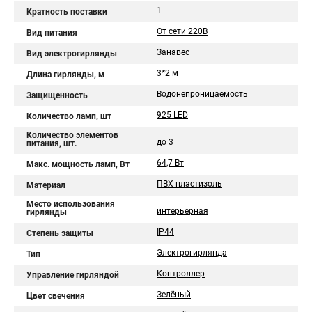
1
Кратность поставки
От сети 220В
Вид питания
Занавес
Вид электрогирлянды
3*2 м
Длина гирлянды, м
Водонепроницаемость
Защищенность
925 LED
Количество ламп, шт
Количество элементов
до 3
питания, шт.
64,7 Вт
Макс. мощность ламп, Вт
ПВХ пластизоль
Материал
Место использования
интерьерная
гирлянды
IP44
Степень защиты
Электрогирлянда
Тип
Контроллер
Управление гирляндой
Зелёный
Цвет свечения